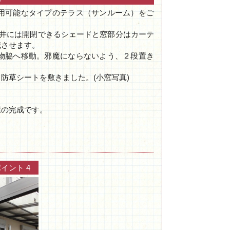
用可能なタイプのテラス（サンルーム）をご
天井には開閉できるシェードと窓部分はカーテ
減させます。
物脇へ移動。邪魔にならないよう、２段置き
防草シートを敷きました。(小窓写真)
屋の完成です。
イント 4