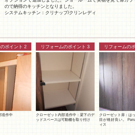
ので納得のキッチンとなりました。
システムキッチン：クリナップ/クリンレディ
のポイント 2
リフォームのポイント 3
リフォームのポ
部造作中
クローゼット内部造作中：梁下のデ
クローゼット扉：は
ッドスペースは可動棚を取り付け
目が格好良い。 Pana
ィス