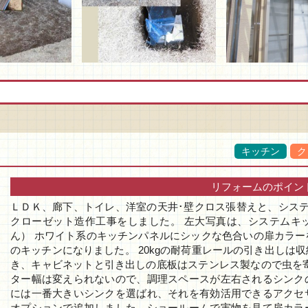
キッチン
ク
リフォームのポイン
ＬＤＫ、廊下、トイレ、洋室の天井･壁クロス張替えと、シス
クローゼット造作工事をしました。 左大写真は、システムキ
ん） ホワイト系のキッチンパネルにシックな色合いの扉カラ
のキッチンになりました。 20kgの耐荷重レールの引き出しは
き、キャビネットと引き出しの底板はステンレス製なので虫を
ター幅は変えられないので、調理スペースが左右されるシンク
には一番大きいシンクを選ばれ、それを有効活用できるアクセ
オプションで追加しました。ショールームで実物を見て扉カラ