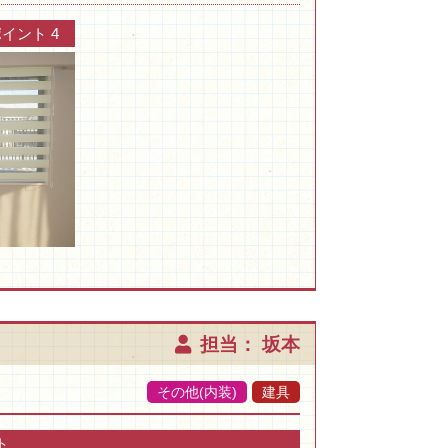
イント 4
担当： 坂本
その他(内装)
建具
ト