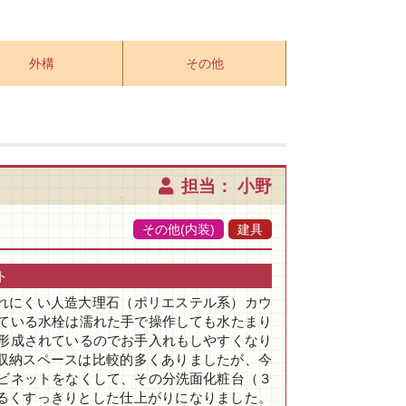
外構
その他
担当： 小野
その他(内装)
建具
ト
れにくい人造大理石（ポリエステル系）カウ
れている水栓は濡れた手で操作しても水たまり
体形成されているのでお手入れもしやすくなり
収納スペースは比較的多くありましたが、今
ャビネットをなくして、その分洗面化粧台（３
るくすっきりとした仕上がりになりました。