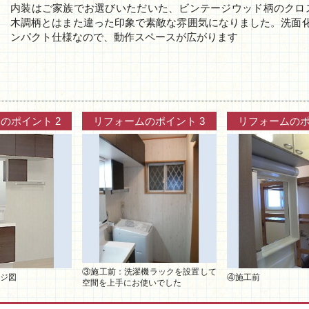
内装はご家族でお選びいただいた、ビンテージウッド柄のクロス
木調柄とはまた違った印象で素敵な雰囲気になりました。洗面化粧台：L
ンパクト仕様なので、動作スペースが広がります
のポイント 2
リフォームのポイント 3
リフォームのポ
③施工前：洗濯機ラックを設置して
ージ図
④施工前
空間を上手にお使いでした