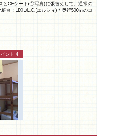
とCFシート(①写真)に張替えして、通常の
IXIL/L.C.(エルシィ)＊奥行500㎜のコ
イント 4