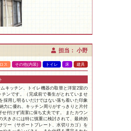
担当： 小野
ロス
その他(内装)
トイレ
床
建具
ト
テムキッチン、トイレ機器の取替と洋室2室の
ッチンです。（完成前で養生がとれていませ
ーを採用し明るいだけではない落ち着いた印象
収納力に優れ、キッチン周りがすっきりと片付
寄せ付けず清潔に保ち丈夫です。 またカウン
の大きさには特に慎重に検討されて、最終的
サリー（サポートプレート、水切りカゴ）を
ーやキッチンパネル、また仕様を選定された