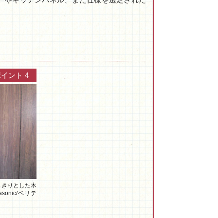
イント 4
っきりとした木
sonic/ベリテ