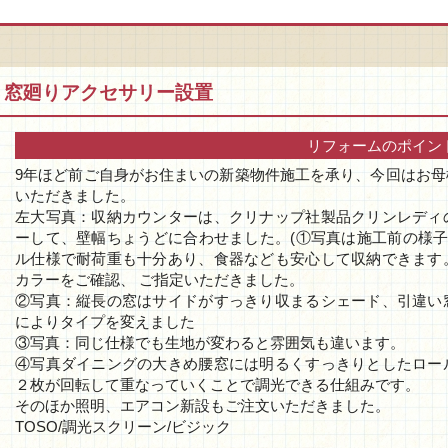
、窓廻りアクセサリー設置
リフォームのポイン
9年ほど前ご自身がお住まいの新築物件施工を承り、今回はお
いただきました。
左大写真：収納カウンターは、クリナップ社製品クリンレディ
ーして、壁幅ちょうどに合わせました。(①写真は施工前の様子
ル仕様で耐荷重も十分あり、食器なども安心して収納できます
カラーをご確認、 ご指定いただきました。
②写真：縦長の窓はサイドがすっきり収まるシェード、引違い
によりタイプを変えました
③写真：同じ仕様でも生地が変わると雰囲気も違います。
④写真ダイニングの大きめ腰窓には明るくすっきりとしたロー
２枚が回転して重なっていくことで調光できる仕組みです。
そのほか照明、エアコン新設もご注文いただきました。
TOSO/調光スクリーン/ビジック