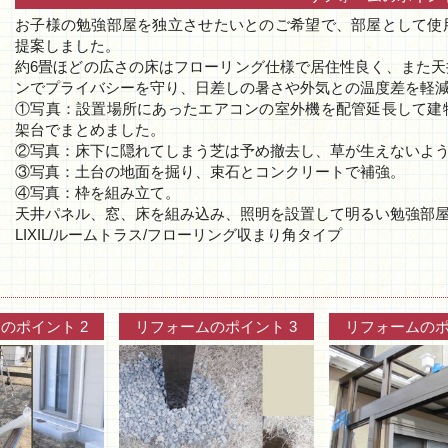
お子様の勉強部屋を独立させたいとのご希望で、部屋として使
提案しました。
約6畳ほどの広さの床はフローリング仕様で居住性良く、また
ンでプライバシーを守り、日差しの暑さや外気との温度差を軽
①写真：設置場所にあったエアコンの室外機を配管延長して建
架台でまとめました。
②写真：床下に隠れてしまう芝は予め撤去し、草が生えないよう
③写真：土台の地面を掘り、束石とコンクリートで補強。
④写真：枠を組み立て。
天井パネル、窓、床を組み込み、照明を設置して明るい勉強部
LIXIL/ルームトラス/フローリング収まり角タイプ
のポイント 2
リフォームのポイント 3
リフォームのポ