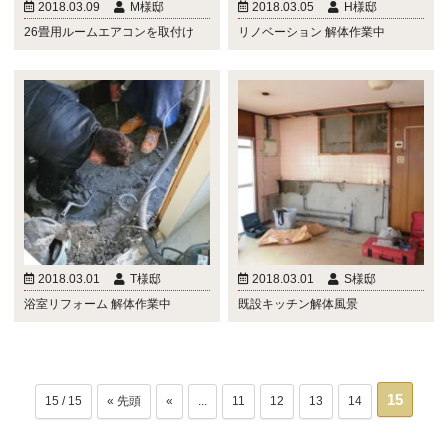
2018.03.09
M様邸
2018.03.05
H様邸
26畳用ルームエアコンを取付け
リノベーション 解体作業中
2018.03.01
T様邸
2018.03.01
S様邸
浴室リフォーム 解体作業中
既設キッチン解体風景
15
15 / 15
« 先頭
«
...
11
12
13
14