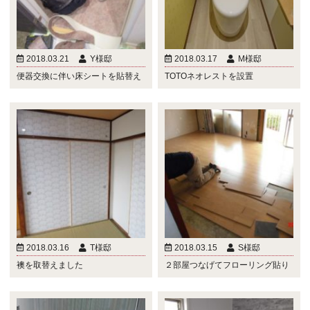
2018.03.21
Y様邸
2018.03.17
M様邸
便器交換に伴い床シートを貼替え
TOTOネオレストを設置
2018.03.16
T様邸
2018.03.15
S様邸
襖を取替えました
２部屋つなげてフローリング貼り