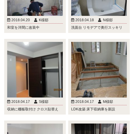
2018.04.20
K様邸
2018.04.18
N様邸
和室を洋間に改装中
洗面台 リモデアで奥行スッキリ
2018.04.17
S様邸
2018.04.17
M様邸
収納に棚板取付け クロス貼替え
LDK改築 床下収納庫を新設