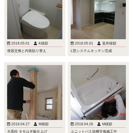
2018.05.01
K様邸
2018.05.01
某所様邸
便器交換と内装貼り替え
L型システムキッチン完成
2018.04.27
M様邸
2018.04.26
M様邸
大黒柱 タモはぎ板仕上げ
ユニットバス浴槽交換施工中