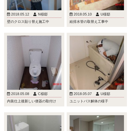
2018.05.12
N様邸
2018.05.10
U様邸
壁のクロス貼り替え施工中
給排水管の取替え工事中
2018.05.08
C様邸
2018.05.07
U様邸
内装仕上後新しい便器の取付け
ユニットバス解体の様子